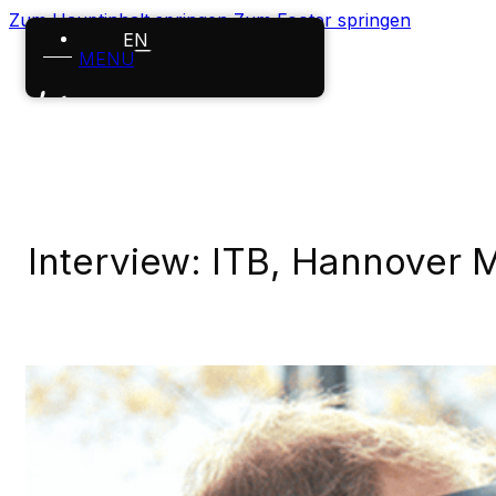
Zum Hauptinhalt springen
Zum Footer springen
EN
MENÜ
Startseite
Leistungen
Projekte
Interview: ITB, Hannover 
Über uns
Karriere
News
Kontakt