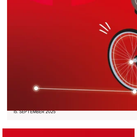
Fachartikel in „DIE NEWS“:
KI als Heilsbringer in der Kommunikation?
Markus Schaupp, Head of Communication bei follow r
15. SEPTEMBER 2025