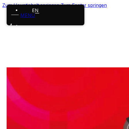
Zum Hauptinhalt springen
Zum Footer springen
EN
MENÜ
Startseite
Leistungen
Projekte
Über uns
Karriere
News
Kontakt