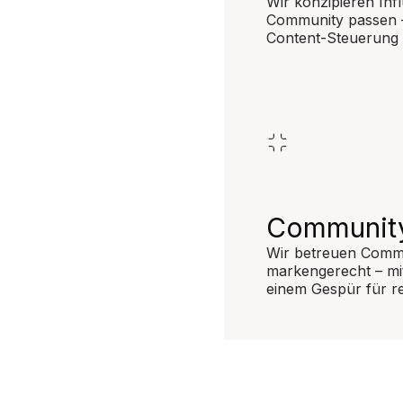
Wir konzipieren In
Community passen –
Content-Steuerung 
Communit
Wir betreuen Commu
markengerecht – mit
einem Gespür für r