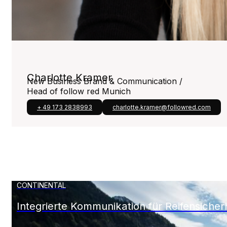
Charlotte Kramer
New Business Brand & Communication /
Head of follow red Munich
+ 49 173 2838993
charlotte.kramer@followred.com