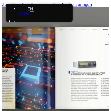
Zum Hauptinhalt springen
Zum Footer springen
EN
MENÜ
Startseite
Leistungen
Projekte
Über uns
Karriere
News
Kontakt