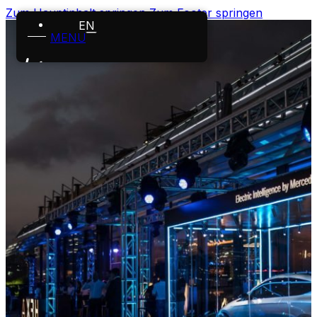
Zum Hauptinhalt springen
Zum Footer springen
EN
MENÜ
Startseite
Leistungen
Projekte
Über uns
Karriere
News
Kontakt