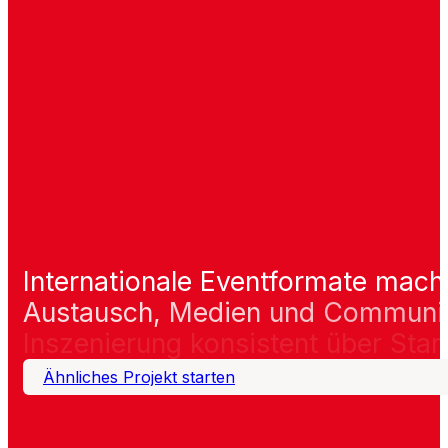
Internationale
Eventformate
mach