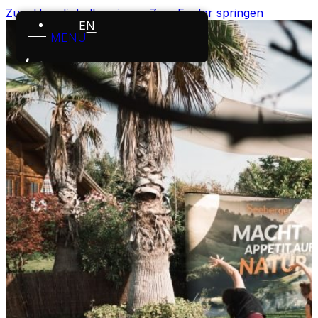
Zum Hauptinhalt springen
Zum Footer springen
EN
MENÜ
Startseite
Leistungen
Projekte
Über uns
Karriere
News
Kontakt