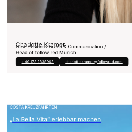
Charlotte Kramer
New Business Brand & Communication /
Head of follow red Munich
+ 49 173 2838993
charlotte.kramer@followred.com