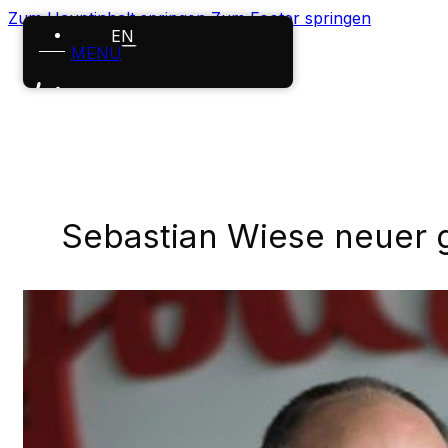
Zum Hauptinhalt springen
Zum Footer springen
EN
MENÜ
Startseite
Leistungen
Projekte
Sebastian Wiese neuer g
Über uns
Karriere
News
Kontakt