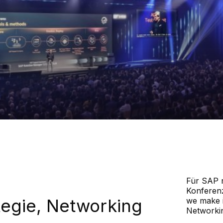
Für SAP r
Konferenz
tegie, Networking
we make i
Networkin