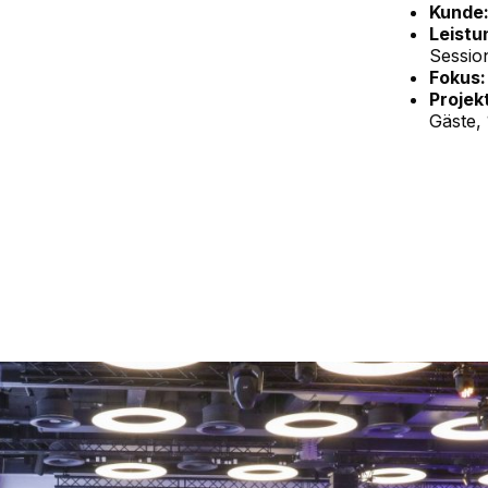
Kunde
Leistu
Sessio
Fokus:
Projek
Gäste,