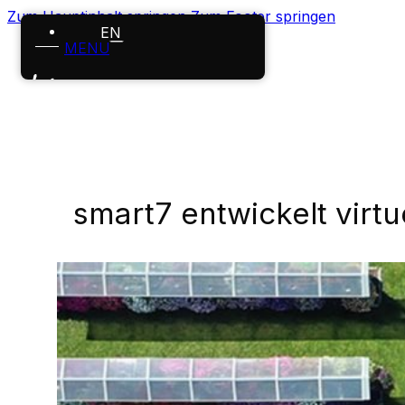
Zum Hauptinhalt springen
Zum Footer springen
EN
MENÜ
Startseite
Leistungen
Projekte
smart7 entwickelt virt
Über uns
Karriere
News
Kontakt